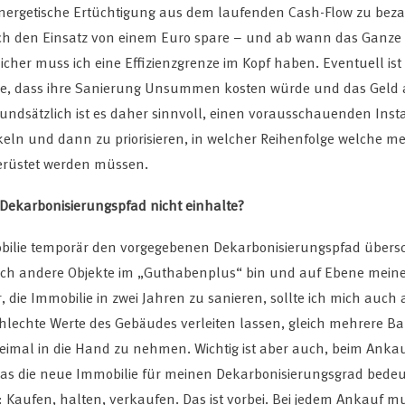
nergetische Ertüchtigung aus dem laufenden Cash-Flow zu beza
urch den Einsatz von einem Euro spare – und ab wann das Ganze 
icher muss ich eine Effizienzgrenze im Kopf haben. Eventuell ist
he, dass ihre Sanierung Unsummen kosten würde und das Geld 
undsätzlich ist es daher sinnvoll, einen vorausschauenden Ins
keln und dann zu priorisieren, in welcher Reihenfolge welche m
erüstet werden müssen.
 Dekarbonisierungspfad nicht einhalte?
ilie temporär den vorgegebenen Dekarbonisierungspfad überschre
rch andere Objekte im „Guthabenplus“ bin und auf Ebene meines
, die Immobilie in zwei Jahren zu sanieren, sollte ich mich auc
hlechte Werte des Gebäudes verleiten lassen, gleich mehrere Bau
weimal in die Hand zu nehmen. Wichtig ist aber auch, beim Anka
as die neue Immobilie für meinen Dekarbonisierungsgrad bedeut
Kaufen, halten, verkaufen. Das ist vorbei. Bei jedem Ankauf mu