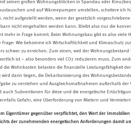
in mit seinen großen Wohnungsblöcken in Spandau oder Kreuzberg.
ustauschen und auf Wärmepumpen umstellen, scheitere ich hä
icht aufgestellt werden, wenn der gesetzlich vorgeschriebene
rn nicht eingehalten werden kann. Bleibt also nur die konven
ht mehr in Frage kommt. Beim Wohnungsbau gibt es also viele H
 Frage: Wie bekomme ich Wirtschaftlichkeit und Klimaschutz zu
 schwer zu erreichen. Zum einen, weil der Wohnungsbestand fü
ortlich ist – also besonders viel CO2 reduzieren muss. Zum and
 die Wohnkosten belasten die finanzielle Leistungsfähigkeit de
g wird darin liegen, die Dekarbonisierung des Wohnungsbestande
ufgabe zu verstehen und Ausgleichsmaßnahmen außerhalb der 
 auch Subventionen für diese und die energetische Ertüchtigu
ernfalls Gefahr, eine Überforderung von Mietern und Vermietern
em Eigentümer gegenüber verpflichtet, den Wert der Immobilien 
gesichts der zunehmenden energetischen Anforderungen damit u