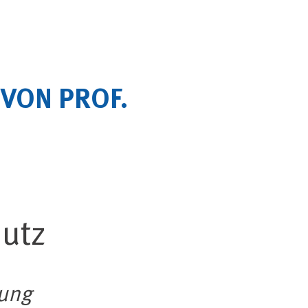
VON PROF.
utz
gung