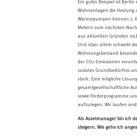
Ein gutes Beispiel ist Berl
Wohnanlagen die Heizung a
Wärmepumpen können z. B. n
Metern zum nächsten Nachba
aus aktuellen Gründen nic
Und über allem schwebt die
Wohnungsbestand besonders
der CO2-Emissionen verantw
soziales Grundbedürfnis und
stark. Eine mögliche Lösun
gesamtgesellschaftliche A
sowie Förderprogramme und
aufzulegen. Wir laufen and
Als Assetmanager bin ich d
steigern. Wie gehe ich an