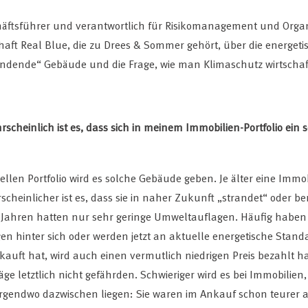
chäftsführer und verantwortlich für Risikomanagement und Organ
haft Real Blue, die zu Drees & Sommer gehört, über die energeti
randende“ Gebäude und die Frage, wie man Klimaschutz wirtschaf
hrscheinlich ist es, dass sich in meinem Immobilien-Portfolio ei
llen Portfolio wird es solche Gebäude geben. Je älter eine Immobi
heinlicher ist es, dass sie in naher Zukunft „strandet“ oder bere
 Jahren hatten nur sehr geringe Umweltauflagen. Häufig haben
gen hinter sich oder werden jetzt an aktuelle energetische Sta
kauft hat, wird auch einen vermutlich niedrigen Preis bezahlt h
ge letztlich nicht gefährden. Schwieriger wird es bei Immobilien,
irgendwo dazwischen liegen: Sie waren im Ankauf schon teurer al