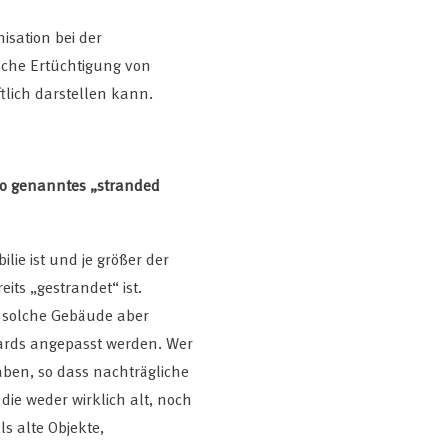
isation bei der
sche Ertüchtigung von
tlich darstellen kann.
n so genanntes „stranded
lie ist und je größer der
its „gestrandet“ ist.
 solche Gebäude aber
ndards angepasst werden. Wer
aben, so dass nachträgliche
 die weder wirklich alt, noch
s alte Objekte,