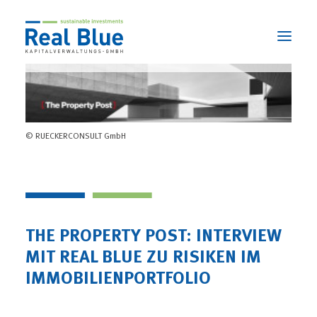
ÜBER UNS
© RUECKERCONSULT GmbH
3 STARKE LEISTUNGEN
NACHHALTIGKEIT
AKTUELLES
KONTAKT
THE PROPERTY POST: INTERVIEW
MIT REAL BLUE ZU RISIKEN IM
SEARCH
IMMOBILIENPORTFOLIO