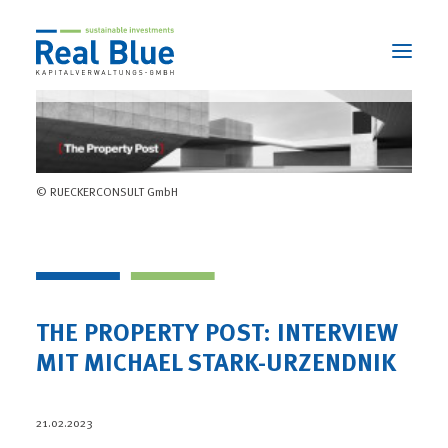
ÜBER UNS
© RUECKERCONSULT GmbH
3 STARKE LEISTUNGEN
NACHHALTIGKEIT
AKTUELLES
KONTAKT
THE PROPERTY POST: INTERVIEW
MIT MICHAEL STARK-URZENDNIK
SEARCH
21.02.2023