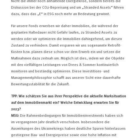
Nicht die immer noch anhaltende Energiekrise, sondern bereits die
Diskussion bei der CO2-Bepreisung und um „Stranded Assets“ führen
dazu, dass das „E“ in ESG noch mehr an Bedeutung gewinnt.
Für unsere Fonds erwerben wir daher Immobilien, die während der
geplanten Haltedauer nicht Gefahr laufen, zu Stranded Assets zu
werden oder wir optimieren die Immobilien dahingehend, um diesen
Zustand zu verhindern. Damit ersparen wir uns sogenannte Retrofit-
Kosten bzw. planen diese schon vor dem Erwerb ein und setzen die
Maßnahmen dazu zeitnah um. Möglich ist dies, indem wir die Objekte
mit den vielfältigen Leistungen von Drees & Sommer kontinuierlich
monitoren und beständig optimieren. Diese Investitions- und
Managementphilosophie schafft aus unserer Sicht eine dauerhafte
Bewertungsstabilität für die Zukunft.
TPP: Wie schätzen Sie aus ihrer Perspektive die aktuelle Marksituation
auf dem Immobilienmarkt ein? Welche Entwicklung erwarten Sie für
2023?
MSU:
Die Rahmenbedingungen für Immobilieninvestments haben sich
im vergangenen Jahr deutlich verschoben. Insbesondere die
Auswirkungen des Ukrainekriegs haben deutliche Spuren hinterlassen:
gestiegene Bau- und Energiepreise sowie eine hohe Inflation mit