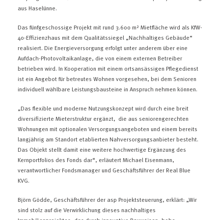
aus Haselünne.
Das fünfgeschossige Projekt mit rund 3.600 m² Mietfläche wird als KfW-
40-Effizienzhaus mit dem Qualitätssiegel „Nachhaltiges Gebäude“
realisiert. Die Energieversorgung erfolgt unter anderem über eine
Aufdach-Photovoltaikanlage, die von einem externen Betreiber
betrieben wird. In Kooperation mit einem ortsansässigen Pflegedienst
ist ein Angebot für betreutes Wohnen vorgesehen, bei dem Senioren
individuell wählbare Leistungsbausteine in Anspruch nehmen können.
„Das flexible und moderne Nutzungskonzept wird durch eine breit
diversifizierte Mieterstruktur ergänzt, die aus seniorengerechten
Wohnungen mit optionalen Versorgungsangeboten und einem bereits
langjährig am Standort etablierten Nahversorgungsanbieter besteht.
Das Objekt stellt damit eine weitere hochwertige Ergänzung des
Kernportfolios des Fonds dar“, erläutert Michael Eisenmann,
verantwortlicher Fondsmanager und Geschäftsführer der Real Blue
KVG.
Björn Gödde, Geschäftsführer der asp Projektsteuerung, erklärt: „Wir
sind stolz auf die Verwirklichung dieses nachhaltiges