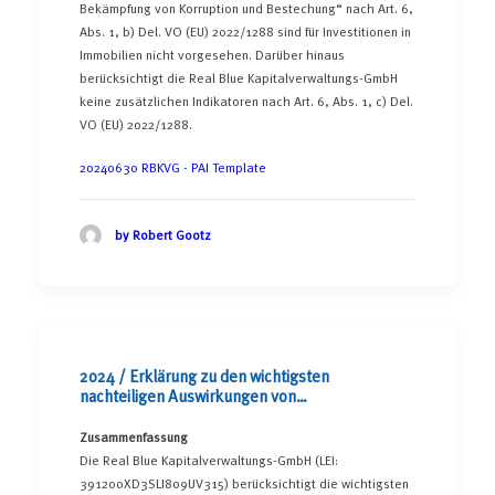
Bekämpfung von Korruption und Bestechung“ nach Art. 6,
Abs. 1, b) Del. VO (EU) 2022/1288 sind für Investitionen in
Immobilien nicht vorgesehen. Darüber hinaus
berücksichtigt die Real Blue Kapitalverwaltungs-GmbH
keine zusätzlichen Indikatoren nach Art. 6, Abs. 1, c) Del.
VO (EU) 2022/1288.
20240630 RBKVG - PAI Template
by Robert Gootz
2024 / Erklärung zu den wichtigsten
nachteiligen Auswirkungen von
Investitionsentscheidungen auf
Nachhaltigkeitsfaktoren
Zusammenfassung
Die Real Blue Kapitalverwaltungs-GmbH (LEI:
391200XD3SLI809UV315) berücksichtigt die wichtigsten