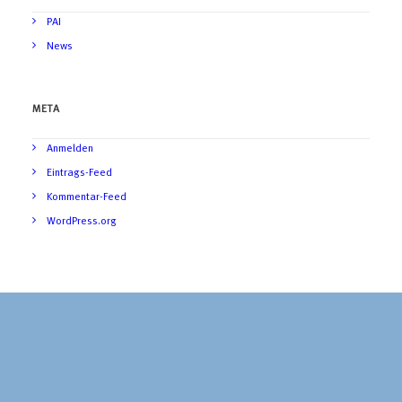
PAI
News
META
Anmelden
Eintrags-Feed
Kommentar-Feed
WordPress.org