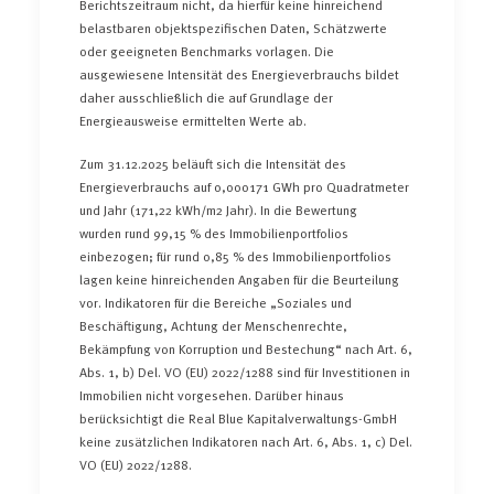
Berichtszeitraum nicht, da hierfür keine hinreichend
belastbaren objektspezifischen Daten, Schätzwerte
oder geeigneten Benchmarks vorlagen. Die
ausgewiesene Intensität des Energieverbrauchs bildet
daher ausschließlich die auf Grundlage der
Energieausweise ermittelten Werte ab.
Zum 31.12.2025 beläuft sich die Intensität des
Energieverbrauchs auf 0,000171 GWh pro Quadratmeter
und Jahr (171,22 kWh/m
2
Jahr). In die Bewertung
wurden rund 99,15 % des Immobilienportfolios
einbezogen; für rund 0,85 % des Immobilienportfolios
lagen keine hinreichenden Angaben für die Beurteilung
vor. Indikatoren für die Bereiche „Soziales und
Beschäftigung, Achtung der Menschenrechte,
Bekämpfung von Korruption und Bestechung“ nach Art. 6,
Abs. 1, b) Del. VO (EU) 2022/1288 sind für Investitionen in
Immobilien nicht vorgesehen. Darüber hinaus
berücksichtigt die Real Blue Kapitalverwaltungs-GmbH
keine zusätzlichen Indikatoren nach Art. 6, Abs. 1, c) Del.
VO (EU) 2022/1288.